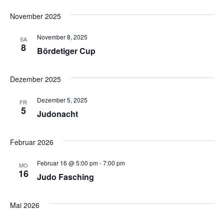
u
l
November 2025
n
t
November 8, 2025
SA
g
8
Bör­d­e­ti­ger Cup
u
A
n
n
Dezember 2025
s
g
Dezember 5, 2025
FR
5
i
Judo­nacht
e
c
Februar 2026
n
h
Februar 16 @ 5:00 pm
-
7:00 pm
S
t
MO
16
Judo Fasching
e
u
n
Mai 2026
c
-