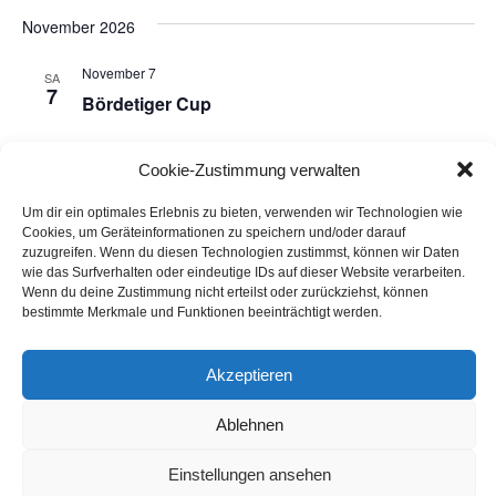
November 2026
t
November 7
SA
e
7
Bör­d­e­ti­ger Cup
n
Cookie-Zustimmung verwalten
,
Heute
Nächste
Veranstaltungen
Vorherige
Um dir ein optimales Erlebnis zu bieten, verwenden wir Technologien wie
Veransta
N
Cookies, um Geräteinformationen zu speichern und/oder darauf
zuzugreifen. Wenn du diesen Technologien zustimmst, können wir Daten
Kalender abonnieren
a
wie das Surfverhalten oder eindeutige IDs auf dieser Website verarbeiten.
Wenn du deine Zustimmung nicht erteilst oder zurückziehst, können
bestimmte Merkmale und Funktionen beeinträchtigt werden.
v
i
Akzeptieren
g
Ablehnen
© 2026 BÖRDESPORTVEREIN WANZLEBEN E.V.
a
Einstellungen ansehen
- DIE BÖRDETIGER -
IMPRESSUM &