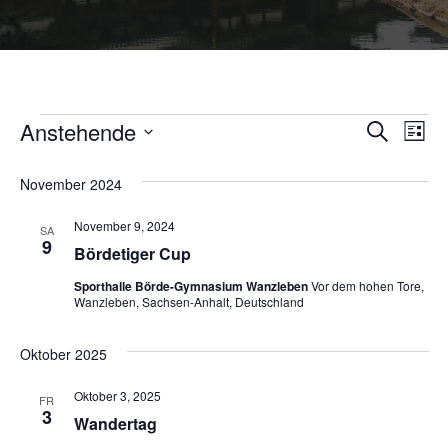
Anstehende
Veranstaltungen
V
V
S
L
u
D
i
e
c
e
a
s
November 2024
h
t
t
r
e
u
e
r
November 9, 2024
m
a
SA
9
w
Bör­d­e­ti­ger Cup
a
ä
n
h
Sporthalle Börde-Gymnasium Wanzleben
Vor dem hohen Tore,
s
l
n
Wanzleben, Sachsen-Anhalt, Deutschland
e
t
n
s
Oktober 2025
.
a
t
Oktober 3, 2025
l
FR
3
Wan­der­tag
a
t