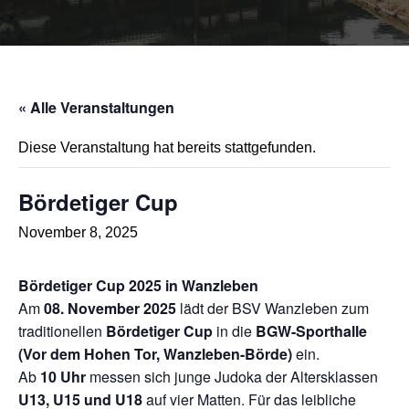
« Alle Veranstaltungen
Diese Veranstaltung hat bereits stattgefunden.
Bör­d­e­ti­ger Cup
November 8, 2025
Bör­d­e­ti­ger Cup 2025 in Wanz­le­ben
Am
08. Novem­ber 2025
lädt der BSV Wanz­le­ben zum
tra­di­tio­nel­len
Bör­d­e­ti­ger Cup
in die
BGW-Sport­hal­le
(Vor dem Hohen Tor, Wanz­le­ben-Bör­de)
ein.
Ab
10 Uhr
mes­sen sich jun­ge Judo­ka der Alters­klas­sen
U13, U15 und U18
auf vier Mat­ten. Für das leib­li­che