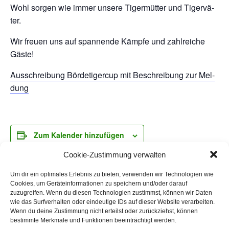
Wohl sor­gen wie immer unse­re Tiger­müt­ter und Tiger­vä­
ter.
Wir freu­en uns auf span­nen­de Kämp­fe und zahl­rei­che
Gäs­te!
Aus­schrei­bung Bör­d­e­ti­ger­cup mit Beschrei­bung zur Mel­
dung
Zum Kalender hinzufügen
Cookie-Zustimmung verwalten
Um dir ein optimales Erlebnis zu bieten, verwenden wir Technologien wie
DETAILS
Cookies, um Geräteinformationen zu speichern und/oder darauf
zuzugreifen. Wenn du diesen Technologien zustimmst, können wir Daten
Datum:
wie das Surfverhalten oder eindeutige IDs auf dieser Website verarbeiten.
November 8, 2025
Wenn du deine Zustimmung nicht erteilst oder zurückziehst, können
bestimmte Merkmale und Funktionen beeinträchtigt werden.