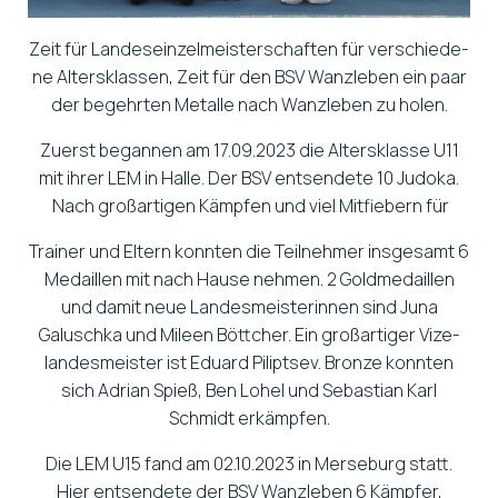
Zeit für Lan­des­ein­zel­meis­ter­schaf­ten für ver­schie­de­
ne Alters­klas­sen, Zeit für den BSV Wanz­le­ben ein paar
der begehr­ten Metal­le nach Wanz­le­ben zu holen.
Zuerst began­nen am 17.09.2023 die Alters­klas­se U11
mit ihrer LEM in Hal­le. Der BSV ent­sen­de­te 10 Judo­ka.​
Nach groß­ar­ti­gen Kämp­fen und viel Mit­fie­bern für
Trai­ner und Eltern konn­ten die Teil­neh­mer ins­ge­samt 6
Medail­len mit nach Hau­se neh­men. 2 Gold­me­dail­len
und damit neue Lan­des­meis­te­rin­nen sind Juna
Galusch­ka und Mileen Bött­cher. Ein groß­ar­ti­ger Vize­
lan­des­meis­ter ist Edu­ard Pilipts­ev. Bron­ze konn­ten
sich Adri­an Spieß, Ben Lohel und Sebas­ti­an Karl
Schmidt erkämp­fen.
Die LEM U15 fand am 02.10.2023 in Mer­se­burg statt.
Hier ent­sen­de­te der BSV Wanz­le­ben 6 Kämp­fer,