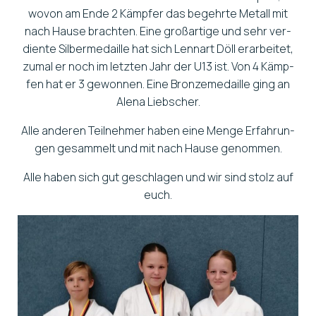
wovon am Ende 2 Kämp­fer das begehr­te Metall mit
nach Hau­se brach­ten. Eine groß­ar­ti­ge und sehr ver­
dien­te Sil­ber­me­dail­le hat sich Lenn­art Döll erar­bei­tet,
zumal er noch im letz­ten Jahr der U13 ist. Von 4 Kämp­
fen hat er 3 gewon­nen. Eine Bron­ze­me­dail­le ging an
Ale­na Lieb­scher.
Alle ande­ren Teil­neh­mer haben eine Men­ge Erfah­run­
gen gesam­melt und mit nach Hau­se genom­men.
Alle haben sich gut geschla­gen und wir sind stolz auf
euch.